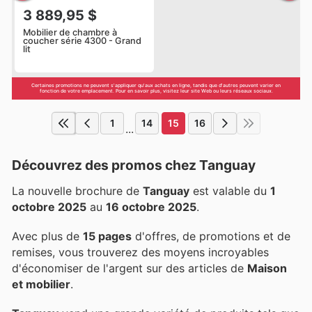
3 889,95 $
Mobilier de chambre à
coucher série 4300 - Grand
lit
Certaines promotions ne peuvent s'appliquer qu'aux achats en ligne, tandis que d'autres peuvent varier en
fonction de votre emplacement. Pour en savoir plus, visitez leur site Web ou leurs réseaux sociaux.
1
14
15
16
...
Découvrez des promos chez Tanguay
La nouvelle brochure de
Tanguay
est valable du
1
octobre 2025
au
16 octobre 2025
.
Avec plus de
15 pages
d'offres, de promotions et de
remises, vous trouverez des moyens incroyables
d'économiser de l'argent sur des articles de
Maison
et mobilier
.