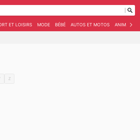
ORT ET LOISIRS
MODE
BÉBÉ
AUTOS ET MOTOS
ANIMAUX D
Y
Z