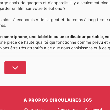
large choix de gadgets et d'appareils. Il y a seulement cinq
arder un film sur votre téléphone ?
us aider à économiser de l'argent et du temps à long terme
res.
n smartphone, une tablette ou un ordinateur portable, vo
 une pièce de haute qualité qui fonctionne comme prévu et 
evons être très attentifs à ce que nous choisissons et à ce 
 règle générale, ce qui signifie que toute occasion d'écono
ogues de produits qui vous permettront de découvrir les m
 électroménagers au Canada
. Vous pouvez profiter des pro
 pour tirer le meilleur parti de chaque achat et vous assu
A PROPOS CIRCULAIRES 365
A propos de
Contenu du