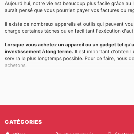
Aujourd'hui, notre vie est beaucoup plus facile grâce au 
aurait pensé que vous pourriez payer vos factures ou reg
Il existe de nombreux appareils et outils qui peuvent vo
charge certaines tâches ou en facilitant l'exécution d'aut
Lorsque vous achetez un appareil ou un gadget tel qu'u
investissement à long terme.
Il est important d'obtenir
servira le plus longtemps possible. Pour ce faire, nous d
achetons.
Les meilleurs produits ont tendance à être plus chers, en
l'argent est la bienvenue.
Nous offrons une vaste sélection de rabais et de catal
endroits pour acheter des appareils électroniques et
actuelles, des programmes de récompenses et plus encore
exactement ce que vous voulez à un prix inférieur.
CATÉGORIES