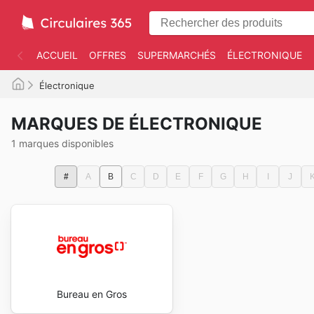
ACCUEIL
OFFRES
SUPERMARCHÉS
ÉLECTRONIQUE
Électronique
MARQUES DE ÉLECTRONIQUE
1 marques disponibles
#
A
B
C
D
E
F
G
H
I
J
Bureau en Gros