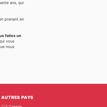
uante ans, qui
 en prenant en
us faites un
qui vous
que nous
miser de
eilleurs
motions
rer d'acheter
AUTRES PAYS
🇨🇦 Canada