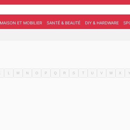
MAISON ET MOBILIER
SANTÉ & BEAUTÉ
DIY & HARDWARE
SP
K
L
M
N
O
P
Q
R
S
T
U
V
W
X