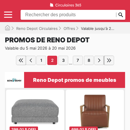
Reno Depot Circulaires
Offres
Valable jusqu'à 2026-05-20
PROMOS DE RENO DEPOT
Valable du 5 mai 2026 à 20 mai 2026
1
2
3
7
8
...
Reno Depot promos de meubles
299,01 $ OFF!
699,01 $ OFF!