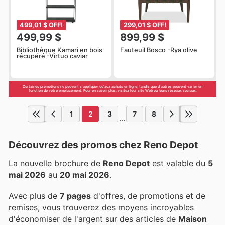
499,01 $ OFF!
299,01 $ OFF!
499,99 $
899,99 $
Bibliothèque Kamari en bois
Fauteuil Bosco -Rya olive
récupéré -Virtuo caviar
Certaines promotions ne peuvent s'appliquer qu'aux achats en ligne, tandis que d'autres peuvent varier en
fonction de votre emplacement. Pour en savoir plus, visitez leur site Web ou leurs réseaux sociaux.
1
2
3
7
8
...
Découvrez des promos chez Reno Depot
La nouvelle brochure de
Reno Depot
est valable du
5
mai 2026
au
20 mai 2026
.
Avec plus de
7 pages
d'offres, de promotions et de
remises, vous trouverez des moyens incroyables
d'économiser de l'argent sur des articles de
Maison