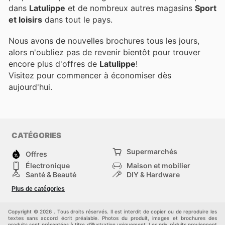
dans
Latulippe
et de nombreux autres magasins
Sport
et loisirs
dans tout le pays.
Nous avons de nouvelles brochures tous les jours,
alors n'oubliez pas de revenir bientôt pour trouver
encore plus d'offres de
Latulippe
!
Visitez
pour commencer à économiser dès
aujourd'hui.
CATÉGORIES
Supermarchés
Offres
Électronique
Maison et mobilier
Santé & Beauté
DIY & Hardware
Sport et loisirs
Mode
Plus de catégories
Bébé
Autos et motos
Animaux domestiques
Autres
Copyright © 2026 . Tous droits réservés. Il est interdit de copier ou de reproduire les
textes sans accord écrit préalable. Photos du produit, images et brochures des
produits sont présentées à titre d'illustration uniquement. Les prix réduits proviennent