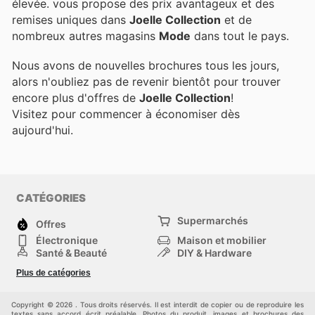
élevée.
vous propose des prix avantageux et des
remises uniques dans
Joelle Collection
et de
nombreux autres magasins
Mode
dans tout le pays.
Nous avons de nouvelles brochures tous les jours,
alors n'oubliez pas de revenir bientôt pour trouver
encore plus d'offres de
Joelle Collection
!
Visitez
pour commencer à économiser dès
aujourd'hui.
CATÉGORIES
Supermarchés
Offres
Électronique
Maison et mobilier
Santé & Beauté
DIY & Hardware
Sport et loisirs
Mode
Plus de catégories
Bébé
Autos et motos
Animaux domestiques
Autres
Copyright © 2026 . Tous droits réservés. Il est interdit de copier ou de reproduire les
textes sans accord écrit préalable. Photos du produit, images et brochures des