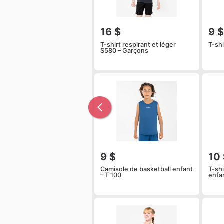
16 $
9 
T-shirt respirant et léger
T-sh
S580 – Garçons
9 $
10
Camisole de basketball enfant
T-shi
– T 100
enfa