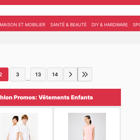
MAISON ET MOBILIER
SANTÉ & BEAUTÉ
DIY & HARDWARE
SP
2
3
13
14
...
hlon Promos: Vêtements Enfants