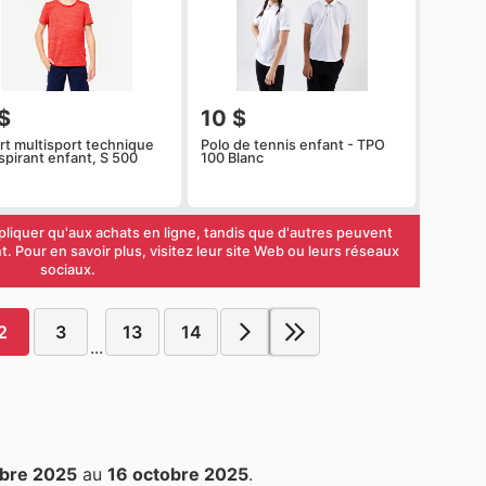
$
10 $
irt multisport technique
Polo de tennis enfant - TPO
spirant enfant, S 500
100 Blanc
liquer qu'aux achats en ligne, tandis que d'autres peuvent
. Pour en savoir plus, visitez leur site Web ou leurs réseaux
sociaux.
2
3
13
14
...
obre 2025
au
16 octobre 2025
.