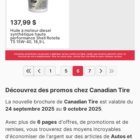
137,99 $
Huile à moteur diesel
synthétique haute
performance Shell Rotella
T5 15W-40, 18,9 L
Certaines promotions ne peuvent s'appliquer qu'aux achats en ligne, tandis que d'autres peuvent varier en
fonction de votre emplacement. Pour en savoir plus, visitez leur site Web ou leurs réseaux sociaux.
1
5
6
7
...
Découvrez des promos chez Canadian Tire
La nouvelle brochure de
Canadian Tire
est valable du
24 septembre 2025
au
9 octobre 2025
.
Avec plus de
6 pages
d'offres, de promotions et de
remises, vous trouverez des moyens incroyables
d'économiser de l'argent sur des articles de
Autos et