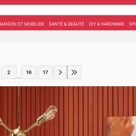
MAISON ET MOBILIER
SANTÉ & BEAUTÉ
DIY & HARDWARE
SP
2
16
17
...