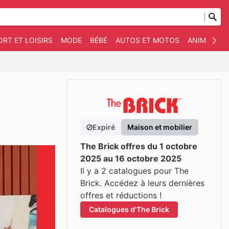
ORT ET LOISIRS
MODE
BÉBÉ
AUTOS ET MOTOS
ANIMAUX D
Expiré
Maison et mobilier
The Brick offres du 1 octobre
2025 au 16 octobre 2025
Il y a 2 catalogues pour The
Brick. Accédez à leurs dernières
offres et réductions !
Catalogues d'The Brick