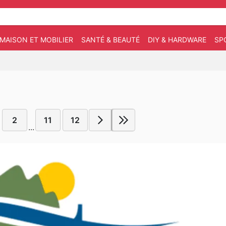
MAISON ET MOBILIER
SANTÉ & BEAUTÉ
DIY & HARDWARE
SP
2
11
12
...