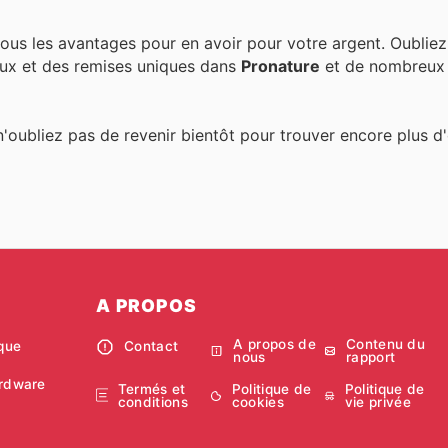
ous les avantages pour en avoir pour votre argent. Oubliez
ux et des remises uniques dans
Pronature
et de nombreux 
n'oubliez pas de revenir bientôt pour trouver encore plus d'
A PROPOS
A propos de
Contenu du
ique
Contact
nous
rapport
rdware
Termés et
Politique de
Politique de
conditions
cookies
vie privée