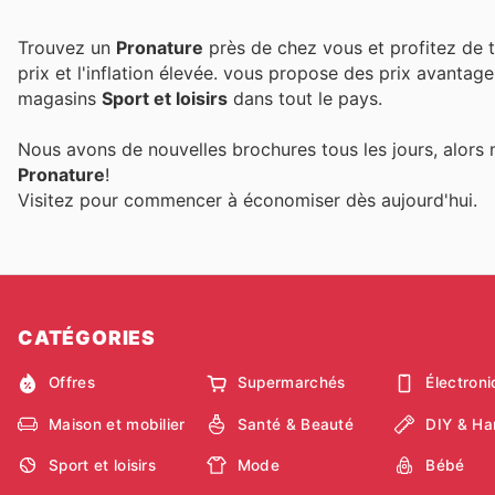
Trouvez un
Pronature
près de chez vous et profitez de t
prix et l'inflation élevée.
vous propose des prix avantage
magasins
Sport et loisirs
dans tout le pays.
Nous avons de nouvelles brochures tous les jours, alors 
Pronature
!
Visitez
pour commencer à économiser dès aujourd'hui.
CATÉGORIES
Offres
Supermarchés
Électron
Maison et mobilier
Santé & Beauté
DIY & Ha
Sport et loisirs
Mode
Bébé