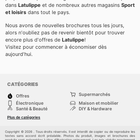
dans
Latulippe
et de nombreux autres magasins
Sport
et loisirs
dans tout le pays.
Nous avons de nouvelles brochures tous les jours,
alors n'oubliez pas de revenir bientôt pour trouver
encore plus d'offres de
Latulippe
!
Visitez
pour commencer à économiser dès
aujourd'hui.
CATÉGORIES
Supermarchés
Offres
Électronique
Maison et mobilier
Santé & Beauté
DIY & Hardware
Sport et loisirs
Mode
Plus de catégories
Bébé
Autos et motos
Animaux domestiques
Autres
Copyright © 2026 . Tous droits réservés. Il est interdit de copier ou de reproduire les
textes sans accord écrit préalable. Photos du produit, images et brochures des
produits sont présentées à titre d'illustration uniquement. Les prix réduits proviennent