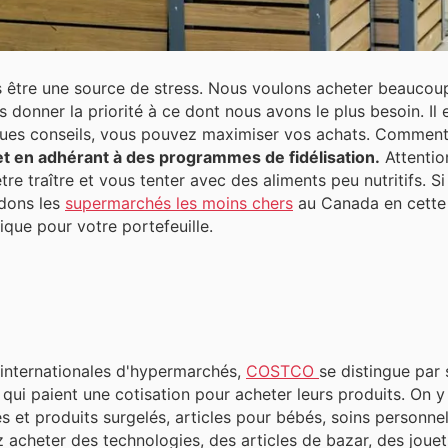
 être une source de stress. Nous voulons acheter beaucoup 
rité à ce dont nous avons le plus besoin. Il est embarrassant d'être confronté
lques conseils, vous pouvez maximiser vos achats. Commen
et en adhérant à des programmes de fidélisation.
Attention
 vous tenter avec des aliments peu nutritifs. Si vous êtes en train de faire des
dons les
supermarchés les moins chers
au Canada en cette
ique pour votre portefeuille.
 internationales d'hypermarchés,
COSTCO
se distingue par
tisation pour acheter leurs produits. On y trouve de tout : fruits et légumes,
des et produits surgelés, articles pour bébés, soins personn
z acheter des technologies, des articles de bazar, des joue