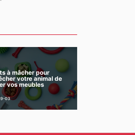
ts à mâcher pour
cher votre animal de
er vos meubles
09-03