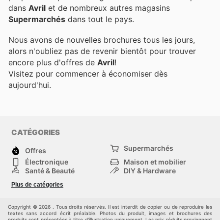
dans
Avril
et de nombreux autres magasins
Supermarchés
dans tout le pays.
Nous avons de nouvelles brochures tous les jours,
alors n'oubliez pas de revenir bientôt pour trouver
encore plus d'offres de
Avril
!
Visitez
pour commencer à économiser dès
aujourd'hui.
CATÉGORIES
Supermarchés
Offres
Électronique
Maison et mobilier
Santé & Beauté
DIY & Hardware
Sport et loisirs
Mode
Plus de catégories
Bébé
Autos et motos
Animaux domestiques
Autres
Copyright © 2026 . Tous droits réservés. Il est interdit de copier ou de reproduire les
textes sans accord écrit préalable. Photos du produit, images et brochures des
produits sont présentées à titre d'illustration uniquement. Les prix réduits proviennent